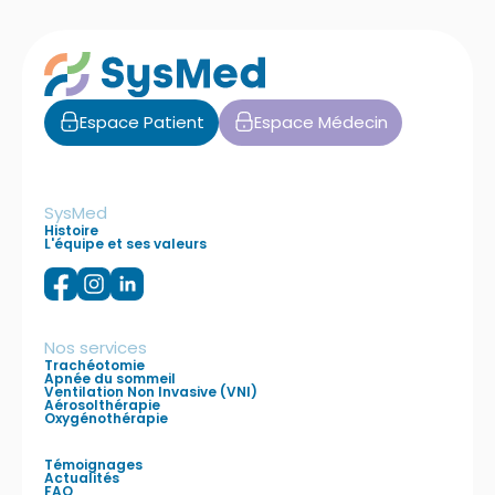
Espace Patient
Espace Médecin
SysMed
Histoire
L'équipe et ses valeurs
Nos services
Trachéotomie
Apnée du sommeil
Ventilation Non Invasive (VNI)
Aérosolthérapie
Oxygénothérapie
Témoignages
Actualités
FAQ