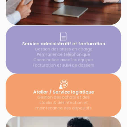
Service administratif et facturation
Gestion des prises en charge
Permanence téléphonique
Coordination avec les équipes
Facturation et suivi de dossiers
Atelier / Service logistique
Gestion des achats et des
stocks & désinfection et
maintenance des dispositifs