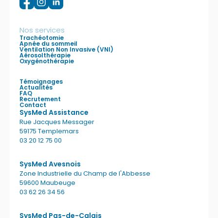
Nos services
Trachéotomie
Apnée du sommeil
Ventilation Non Invasive (VNI)
Aérosolthérapie
Oxygénothérapie
Témoignages
Actualités
FAQ
Recrutement
Contact
SysMed Assistance
Rue Jacques Messager
59175 Templemars
03 20 12 75 00
SysMed Avesnois
Zone Industrielle du Champ de l'Abbesse
59600 Maubeuge
03 62 26 34 56
SysMed Pas-de-Calais